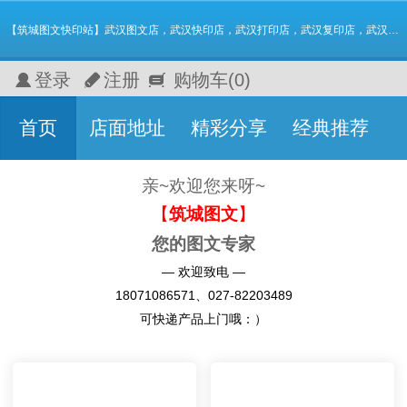
【筑城图文快印站】武汉图文店，武汉快印店，武汉打印店，武汉复印店，武汉数码快印 名片 画册 图纸标书
登录
注册
购物车
(0)
首页
店面地址
精彩分享
经典推荐
亲~
欢迎您来呀~
【
筑城图文
】
您的图文专家
— 欢迎致电 —
18071086571、
027-82203489
可快递产品上门哦：）